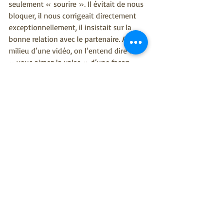
seulement « sourire ». Il évitait de nous 
bloquer, il nous corrigeait directement 
exceptionnellement, il insistait sur la 
bonne relation avec le partenaire. Au 
milieu d’une vidéo, on l’entend dire : 
« vous aimez la valse » d’une façon 
désinvolte. Son enseignement, nous 
invitait au sourire. A l’inverse, je l’ai 
entendu raconter quelques anecdotes 
de l’époque de son Maitre d’aïkido ; il 
s’agissait de ne jamais sourire, d’avoir 
une « tête de samouraï ». Je ne peux 
qu’imaginer que d’une façon ou d’une 
autre, il avait ressenti le besoin 
d’adapter sa pédagogie à l’esprit de son 
kinomichi.
Que peuvent faire les enseignants 
actuels ? Si ce n’est déjà fait, ils doivent 
tout d'abord prendre conscience de 