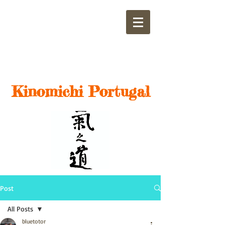
Kinomichi Portugal​
Post
All Posts
bluetotor