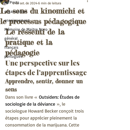
All Posts
3 de set. de 2024
6 min de leitura
Le sens du kinomichi et
organisation
le processus pédagogique
enseignement
Mémoire de Maitre Noro
Le ressenti de la 
général
pratique et la 
français
pédagogie
portugues
Une perspective sur les 
étapes de l’apprentissage
Apprendre, sentir, donner un 
sens
Dans son livre « 
Outsiders: Études de 
sociologie de la déviance
 », le 
sociologue Howard Becker conçoit trois 
étapes pour apprécier pleinement la 
consommation de la marijuana. Cette 