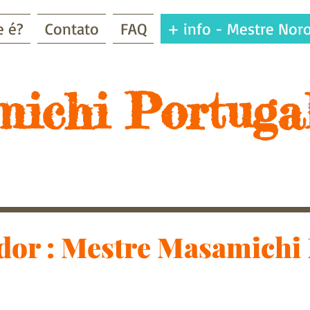
e é?
Contato
FAQ
+ info - Mestre Nor
ichi Portugal
dor : Mestre Masamichi