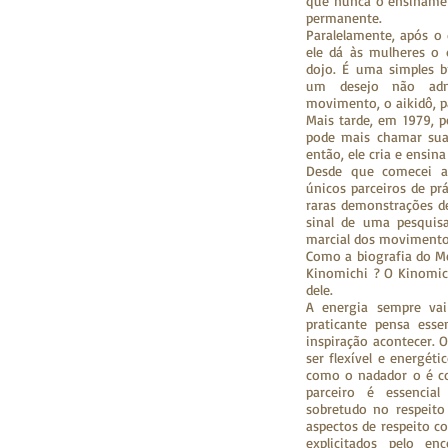
que nunca o ensiname
permanente.
Paralelamente, após o
ele dá às mulheres o 
dojo. É uma simples b
um desejo não adm
movimento, o aikidô, p
Mais tarde, em 1979, p
pode mais chamar sua 
então, ele cria e ensin
Desde que comecei a 
únicos parceiros de pr
raras demonstrações d
sinal de uma pesquis
marcial dos movimento
Como a biografia do M
Kinomichi ? O Kinomic
dele.
A energia sempre vai
praticante pensa esse
inspiração acontecer. 
ser flexível e energét
como o nadador o é 
parceiro é essenci
sobretudo no respeito
aspectos de respeito c
explicitados pelo e