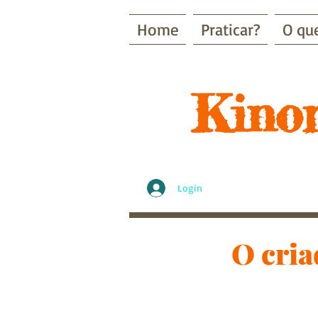
Home
Praticar?
O qu
Kinom
Login
O cria