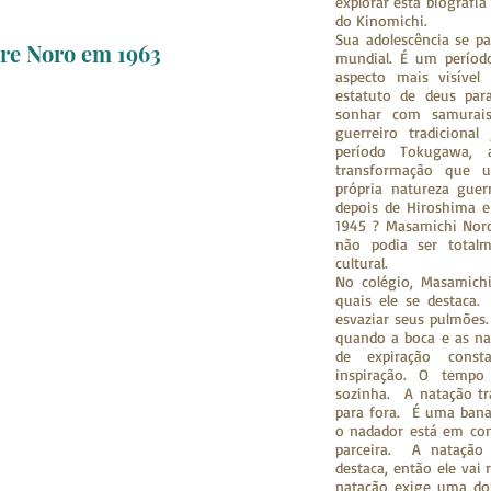
explorar esta biografia
do Kinomichi.
Sua adolescência se p
tre Noro em 1963
mundial. É um período
aspecto mais visível
estatuto de deus pa
sonhar com samurai
guerreiro tradicion
período Tokugawa, 
transformação que u
própria natureza guer
depois de Hiroshima 
1945 ? Masamichi Noro
não podia ser total
cultural.
No colégio, Masamichi
quais ele se destaca
esvaziar seus pulmões
quando a boca e as na
de expiração const
inspiração. O tempo
sozinha. A natação tr
para fora. É uma banal
o nadador está em co
parceira. A natação
destaca, então ele vai 
natação exige uma do