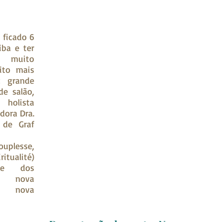
 ficado 6
ba e ter
 muito
ito mais
: grande
de salão,
 holista
dora Dra.
 de Graf
uplesse,
ritualité)
ade dos
m nova
am nova