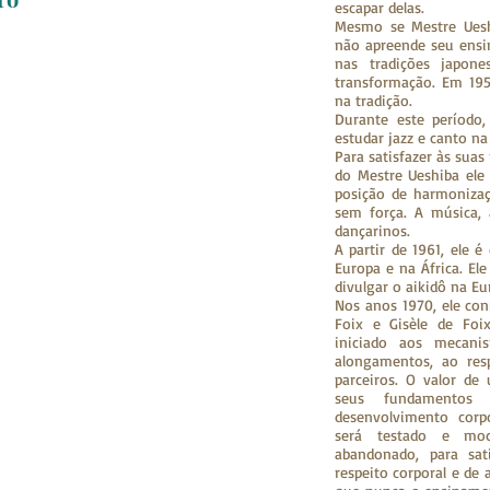
escapar delas.
Mesmo se Mestre Uesh
não apreende seu ens
nas tradições japon
transformação. Em 19
na tradição.
Durante este período
estudar jazz e canto na
Para satisfazer às suas
do Mestre Ueshiba ele
posição de harmoniza
sem força. A música,
dançarinos.
A partir de 1961, ele é
Europa e na África. Ele
divulgar o aikidô na Eu
Nos anos 1970, ele co
Foix e Gisèle de Foix
iniciado aos mecanis
alongamentos, ao res
parceiros. O valor d
seus fundamentos
desenvolvimento cor
será testado e mod
abandonado, para sati
respeito corporal e d