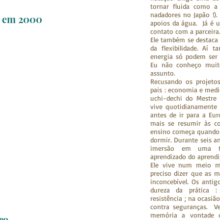
tornar fluida como a
nadadores no Japão !)
o em 2000
apoios da água. Já é u
contato com a parceira
Ele também se destaca
da flexibilidade. Aí
energia só podem ser c
Eu não conheço muito
assunto.
Recusando os projetos
pais : economia e medic
uchi-dechi do Mestre 
vive quotidianamente
antes de ir para a Eu
mais se resumir às co
ensino começa quando 
dormir. Durante seis a
imersão em uma tr
aprendizado do aprendi
Ele vive num meio m
preciso dizer que as m
inconcebível. Os anti
dureza da prática :
resistência ; na ocasi
contra seguranças. Ve
memória a vontade d
ro