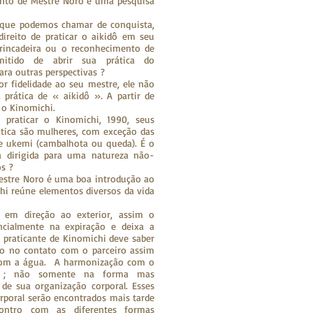
nto de Mestre Noro é uma pesquisa
 que podemos chamar de conquista,
direito de praticar o aikidô em seu
rincadeira ou o reconhecimento de
itido de abrir sua prática do
ara outras perspectivas ?
or fidelidade ao seu mestre, ele não
prática de « aikidô ». A partir de
a o Kinomichi.
praticar o Kinomichi, 1990, seus
ática são mulheres, com exceção das
e ukemi (cambalhota ou queda). É o
a dirigida para uma natureza não-
s ?
estre Noro é uma boa introdução ao
hi reúne elementos diversos da vida
 em direção ao exterior, assim o
ncialmente na expiração e deixa a
O praticante de Kinomichi deve saber
ico no contato com o parceiro assim
com a água. A harmonização com o
al ; não somente na forma mas
 de sua organização corporal. Esses
orporal serão encontrados mais tarde
ncontro com as diferentes formas