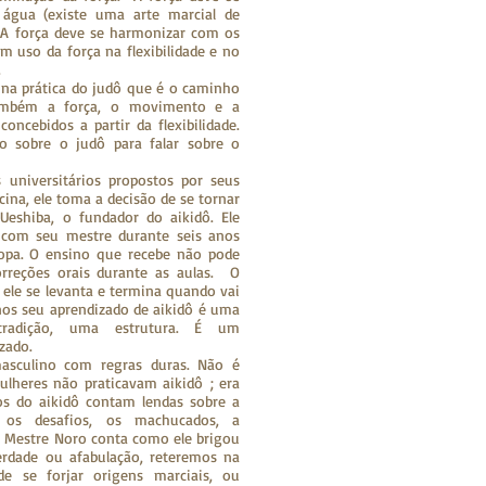
 água (existe uma arte marcial de
. A força deve se harmonizar com os
m uso da força na flexibilidade e no
.
 na prática do judô que é o caminho
 também a força, o movimento e a
oncebidos a partir da flexibilidade.
 sobre o judô para falar sobre o
 universitários propostos por seus
ina, ele toma a decisão de se tornar
Ueshiba, o fundador do aikidô. Ele
 com seu mestre durante seis anos
ropa. O ensino que recebe não pode
rreções orais durante as aulas. O
ele se levanta e termina quando vai
nos seu aprendizado de aikidô é uma
adição, uma estrutura. É um
zado.
asculino com regras duras. Não é
ulheres não praticavam aikidô ; era
gos do aikidô contam lendas sobre a
 os desafios, os machucados, a
ão Mestre Noro conta como ele brigou
rdade ou afabulação, reteremos na
e se forjar origens marciais, ou