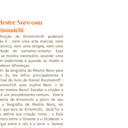
 Mestre Noro com
Kinomichi
efinição do Kinomichi® puderam
ão é : nem uma arte marcial, nem
écnica, nem uma terapia, nem uma
odo do extremo-oriente. Esse
o se mostra necessário quando uma
 ser explicitada e quando se impõe a
elecer diferenças.
tir da biografia do Mestre Noro para
i. Eu me refiro principalmente à
final do livro de Daniel Roumanoff :
nomichi® avec maître Noro » (A
om mestre Noro). Estudar o criador a
ra é um procedimento comum. Este é
erta do Kinomichi a partir do seu
o a biografia de Mestre Noro, eu
 que leva ao Kinomichi. Qual foi a
e define sua criação como : « Esta
ntro entre o Oriente e o Ocidente »
rgia entre o céu e a terra ». Vamos