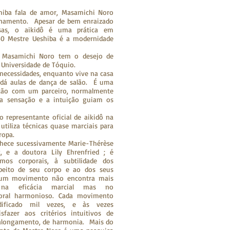
iba fala de amor, Masamichi Noro
inamento. Apesar de bem enraizado
esas, o aikidô é uma prática em
50 Mestre Ueshiba é a modernidade
, Masamichi Noro tem o desejo de
 Universidade de Tóquio.
 necessidades, enquanto vive na casa
 dá aulas de dança de salão. É uma
ção com um parceiro, normalmente
 a sensação e a intuição guiam os
 o representante oficial de aikidô na
 utiliza técnicas quase marciais para
ropa.
nhece sucessivamente Marie-Thérèse
, e a doutora Lily Ehrenfried ; é
mos corporais, à subtilidade dos
peito de seu corpo e ao dos seus
e um movimento não encontra mais
 na eficácia marcial mas no
poral harmonioso. Cada movimento
ificado mil vezes, e às vezes
sfazer aos critérios intuitivos de
e alongamento, de harmonia. Mais do