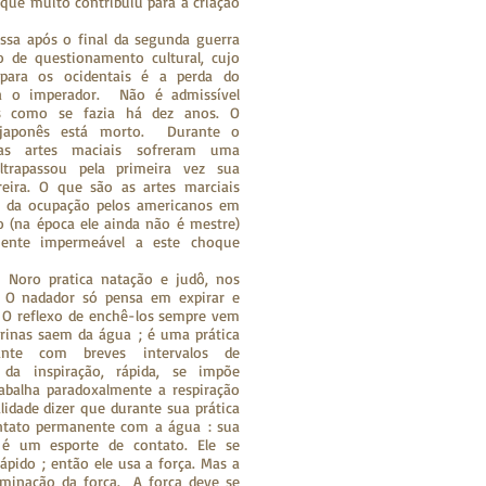
 que muito contribuiu para a criação
assa após o final da segunda guerra
 de questionamento cultural, cujo
 para os ocidentais é a perda do
ra o imperador. Não é admissível
s como se fazia há dez anos. O
al japonês está morto. Durante o
as artes maciais sofreram uma
ltrapassou pela primeira vez sua
reira. O que são as artes marciais
e da ocupação pelos americanos em
 (na época ele ainda não é mestre)
mente impermeável a este choque
 Noro pratica natação e judô, nos
. O nadador só pensa em expirar e
. O reflexo de enchê-los sempre vem
rinas saem da água ; é uma prática
ante com breves intervalos de
 da inspiração, rápida, se impõe
abalha paradoxalmente a respiração
idade dizer que durante sua prática
ntato permanente com a água : sua
 é um esporte de contato. Ele se
rápido ; então ele usa a força. Mas a
minação da força. A força deve se