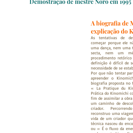
Demostração de mestre Noro em 1995
A biografia de
explicação do 
As tentativas de d
começar porque ele n
uma dança, nem uma t
secta, nem um mét
procedimento retóric
definição é difícil de
necessidade de se estab
Por que não tentar par
apreender o Kinomich
biografia proposta no 
« La Pratique du Ki
Prática do Kinomichi c
fim de assimilar a ob
um caminho de descob
criador. Percorrend
reconstruo uma viagem
vida de um criador qu
técnica nasceu do enco
ou « É o fluxo da ene