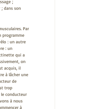
ssage ; 
r ; dans son 
usculaires. Par 
 un programme 
élo : un autre 
re : un 
tinette qui a 
ssivement, on 
 acquis, il 
re à lâcher une 
ucteur de 
st trop 
 le conducteur 
ivons à nous 
commencer à 