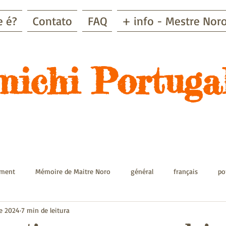
e é?
Contato
FAQ
+ info - Mestre Nor
ichi Portugal
ement
Mémoire de Maitre Noro
général
français
po
de 2024
7 min de leitura