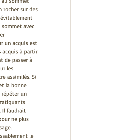
ir au sommet 
n rocher sur des 
inévitablement 
le sommet avec 
er 
r un acquis est 
 acquis à partir 
nt de passer à 
ur les 
e assimilés. Si 
et la bonne 
 répéter un 
pratiquants 
 Il faudrait 
pour ne plus 
sage.
assablement le 