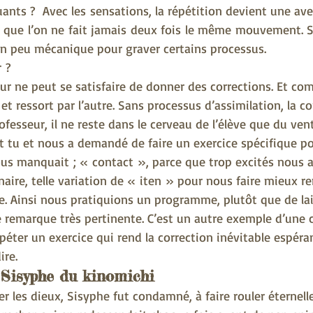
uants ?  Avec les sensations, la répétition devient une aven
que l’on ne fait jamais deux fois le même mouvement. San
 un peu mécanique pour graver certains processus.
r ?
r ne peut se satisfaire de donner des corrections. Et com
 et ressort par l’autre. Sans processus d’assimilation, la co
fesseur, il ne reste dans le cerveau de l’élève que du ven
st tu et nous a demandé de faire un exercice spécifique po
us manquait ; « contact », parce que trop excités nous a
naire, telle variation de « iten » pour nous faire mieux re
e. Ainsi nous pratiquions un programme, plutôt que de lai
e remarque très pertinente. C’est un autre exemple d’une c
épéter un exercice qui rend la correction inévitable espéra
ire.
 Sisyphe du kinomichi
er les dieux, Sisyphe fut condamné, à faire rouler éternel