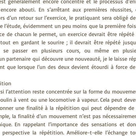
l est généralement encore concentré et le processus d’en
ncore abouti. En s’arrêtant aux premières réussites, c
s d’un retour sur l’exercice, le pratiquant sera obligé de
e l’étude, évidemment un peu moins que la première fois.
ce de chacun le permet, un exercice devrait être répété 
 tout en gardant le sourire ; il devrait être répété jusqu’à
e se passer en plusieurs cours, ou même en plusieu
n partenaire qui découvre une nouveauté, je le laisse répét
t que lorsque l’un des deux devient étourdi à force de 
ition
 si l’attention reste concentrée sur la forme du mouvemen
ulin à vent ou une locomotive à vapeur. Cela peut deveni
onner une finalité à la répétition qui peut dépendre de 
mple, la finalité d’un mouvement n’est pas nécessairemen
que. En rappelant l’importance des sensations et donc 
perspective la répétition. Améliore-t-elle l’échange ton