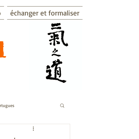
o
échanger et formaliser
​
rtugues