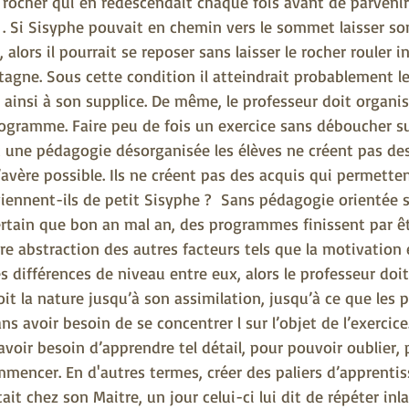
n rocher qui en redescendait chaque fois avant de parven
 . Si Sisyphe pouvait en chemin vers le sommet laisser so
, alors il pourrait se reposer sans laisser le rocher rouler 
ntagne. Sous cette condition il atteindrait probablement 
n ainsi à son supplice. De même, le professeur doit organis
rogramme. Faire peu de fois un exercice sans déboucher su
c une pédagogie désorganisée les élèves ne créent pas des
’avère possible. Ils ne créent pas des acquis qui permette
iennent-ils de petit Sisyphe ?  Sans pédagogie orientée s
rtain que bon an mal an, des programmes finissent par êtr
ire abstraction des autres facteurs tels que la motivation 
s différences de niveau entre eux, alors le professeur doit
oit la nature jusqu’à son assimilation, jusqu’à ce que les 
ans avoir besoin de se concentrer l sur l’objet de l’exercice.
avoir besoin d’apprendre tel détail, pour pouvoir oublier, 
mencer. En d'autres termes, créer des paliers d’apprentis
it chez son Maitre, un jour celui-ci lui dit de répéter inl