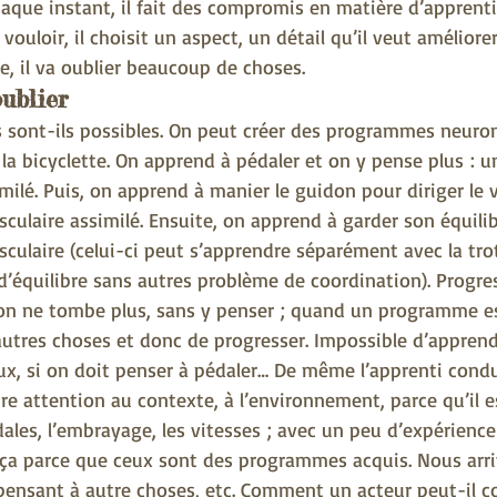
que instant, il fait des compromis en matière d’apprenti
ouloir, il choisit un aspect, un détail qu’il veut améliore
e, il va oublier beaucoup de choses.
ublier
s sont-ils possibles. On peut créer des programmes neurom
la bicyclette. On apprend à pédaler et on y pense plus :
ilé. Puis, on apprend à manier le guidon pour diriger le v
laire assimilé. Ensuite, on apprend à garder son équilib
laire (celui-ci peut s’apprendre séparément avec la trot
d’équilibre sans autres problème de coordination). Progre
 on ne tombe plus, sans y penser ; quand un programme est
utres choses et donc de progresser. Impossible d’apprend
ux, si on doit penser à pédaler… De même l’apprenti cond
ire attention au contexte, à l’environnement, parce qu’il e
ales, l’embrayage, les vitesses ; avec un peu d’expérience
 ça parce que ceux sont des programmes acquis. Nous arr
 pensant à autre choses, etc. Comment un acteur peut-il 