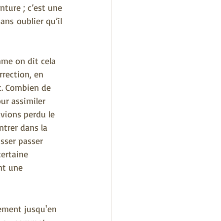
ture ; c’est une 
s oublier qu’il 
me on dit cela 
rrection, en 
t. Combien de 
ur assimiler 
vions perdu le 
ntrer dans la 
sser passer 
ertaine 
nt une 
lement jusqu'en 