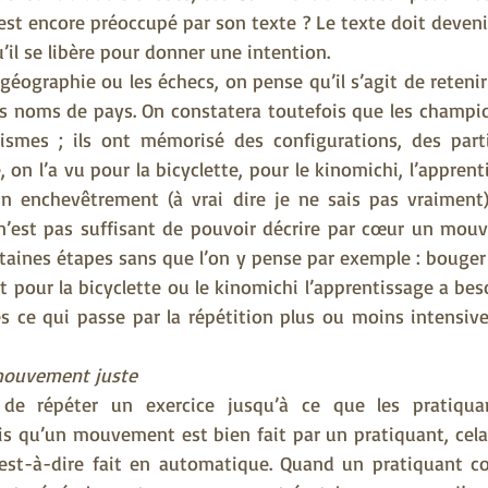
l est encore préoccupé par son texte ? Le texte doit deveni
il se libère pour donner une intention.
géographie ou les échecs, on pense qu’il s’agit de reteni
es noms de pays. On constatera toutefois que les champio
smes ; ils ont mémorisé des configurations, des partie
 on l’a vu pour la bicyclette, pour le kinomichi, l’apprent
n enchevêtrement (à vrai dire je ne sais pas vraiment
 n’est pas suffisant de pouvoir décrire par cœur un mouv
rtaines étapes sans que l’on y pense par exemple : bouger
it pour la bicyclette ou le kinomichi l’apprentissage a beso
ce qui passe par la répétition plus ou moins intensive s
mouvement juste
 de répéter un exercice jusqu’à ce que les pratiquant
is qu’un mouvement est bien fait par un pratiquant, cela 
 c’est-à-dire fait en automatique. Quand un pratiquant 