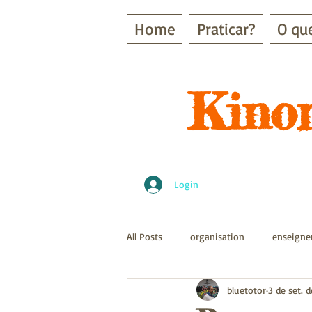
Home
Praticar?
O qu
Kinom
Login
All Posts
organisation
enseign
bluetotor
3 de set. 