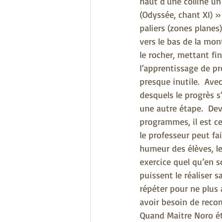
haut d'une colline u
(Odyssée, chant XI) »
paliers (zones planes)
vers le bas de la mo
le rocher, mettant fi
l’apprentissage de p
presque inutile.  Ave
desquels le progrès s
une autre étape.  Dev
programmes, il est ce
le professeur peut fa
humeur des élèves, le
exercice quel qu’en s
puissent le réaliser s
répéter pour ne plus 
avoir besoin de recom
Quand Maitre Noro éta