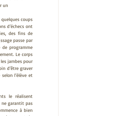
r un 
r quelques coups 
ns d’échecs ont 
s, des fins de 
issage passe par 
) de programme 
ement. Le corps 
 les jambes pour 
in d’être graver 
elon l’élève et 
s le réalisent 
ne garantit pas 
commence à bien 