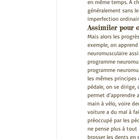
en même temps. A cha
généralement sans le v
imperfection ordinair
Assimiler pour o
Mais alors les progrè
exemple, on apprend 
neuromusculaire assim
programme neuromuscu
programme neuromuscu
les mêmes principes 
pédale, on se dirige,
permet d’apprendre a
main à vélo, voire de
voiture a du mal à fa
préoccupé par les péd
ne pense plus à tout
brosser les dents en