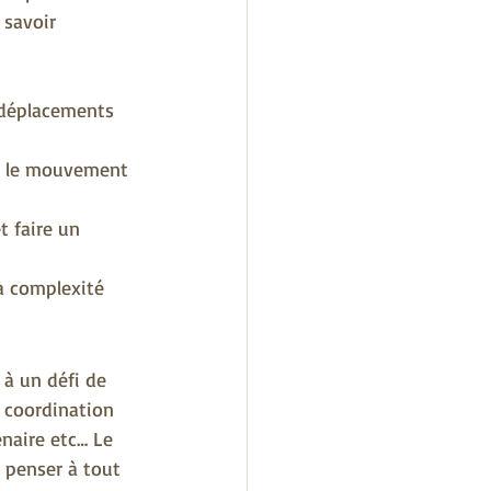
 savoir 
 déplacements 
nt le mouvement 
t faire un 
la complexité 
à un défi de 
 coordination 
enaire etc… Le 
 penser à tout 