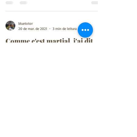
bluetotor
20 de mar. de 2021
3 min de leitura
Comme c'est martial, j'ai dit
martial.
J'ai participé à beaucoup de débats et discussions sur
le sujet : " le kinomichi est-il un art martial". Les
pratiquants de kinomichi qui...
Load video