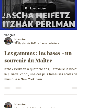
enseignement
Load video
Mémoire
de Maitre
Noro
général
français
bluetotor
portugues
28 de abr. de 2021
1 min de leitura
Les gammes : les bases - un
souvenir du Maitre
Itzhak Perlman a quatorze ans, il travaille le violon à
la Julliard School, une des plus fameuses écoles de
musique à New York. Son...
bluetotor